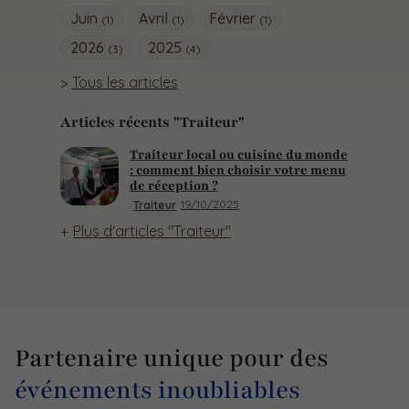
Juin
Avril
Février
(1)
(1)
(1)
2026
2025
(3)
(4)
Tous les articles
Articles récents "Traiteur"
Traiteur local ou cuisine du monde
: comment bien choisir votre menu
de réception ?
19/10/2025
Traiteur
Plus d'articles "Traiteur"
Partenaire unique pour des
événements inoubliables