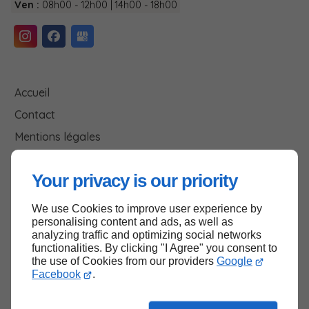
Ven :
08h00 - 12h00 | 14h00 - 18h00
Accueil
Contact
Mentions légales
Plan du site
Your privacy is our priority
We use Cookies to improve user experience by
Haut de page
personalising content and ads, as well as
analyzing traffic and optimizing social networks
functionalities. By clicking "I Agree" you consent to
the use of Cookies from our providers
Google
Facebook
.