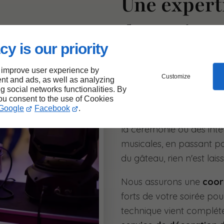
Une expert
dynamiser 
cy is our priority
La gestion technique est 
 improve user experience by
Customize
nt and ads, as well as analyzing
votre réception. Notre pr
ng social networks functionalities. By
you consent to the use of Cookies
inclut la présence d'un
t
Google
Facebook
.
déroulement de chaque an
la cérémonie ou des inter
musicales, en passant pa
du gâteau, rien n'est lais
Nous assurons une
coor
forts de votre soirée po
technique vient compléter