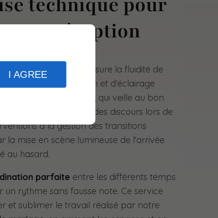
ise technique pour
votre réception
un aspect crucial qui assure la fluidité de
I AGREE
estation de sonorisation et d'éclairage
echnicien dédié sur site
, qui veille au bon
imation. De la clarté des discours lors de
ventions à la gestion des transitions
r la mise en scène lumineuse de l'arrivée
sé au hasard.
dination parfaite
entre les différents temps
ur un rythme sans fausse note. Ce service
 et sublimer le travail réalisé par notre