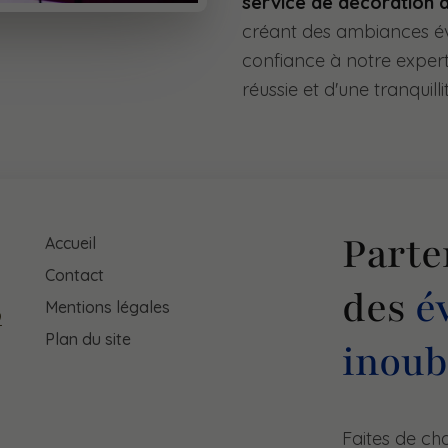
service de décoration 
créant des ambiances évo
confiance à notre expert
réussie et d'une tranquillit
Parte
Accueil
Contact
des
é
Mentions légales
9
Plan du site
inoub
Faites de c