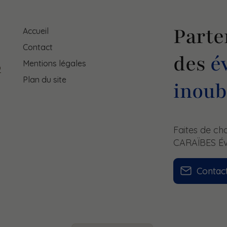
Parte
Accueil
Contact
des
é
Mentions légales
9
Plan du site
inoub
Faites de c
CARAÏBES Év
Contac