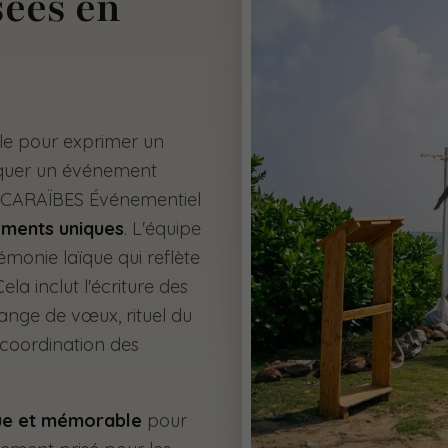
ées en
ale pour exprimer un
quer un événement
M CARAÏBES Événementiel
ments uniques
. L'équipe
monie laïque qui reflète
ela inclut l'écriture des
hange de vœux, rituel du
a coordination des
ue et mémorable
pour