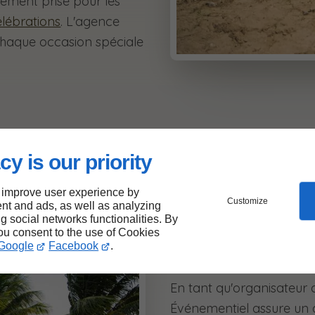
èrement prisé pour les
élébrations
. L'agence
chaque occasion spéciale
cy is our priority
Accompagn
 improve user experience by
Customize
nt and ads, as well as analyzing
ng social networks functionalities. By
pour votre
you consent to the use of Cookies
Google
Facebook
.
En tant qu'organisateur
Événementiel assure un