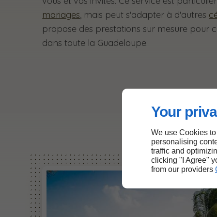
vous et vos invités. Ce service est particuli
mariages
, mais peut s'adapter à d'autres
c
propose des prestations sur mesure pour 
dans toute la Guadeloupe.
Your priva
We use Cookies to
personalising conte
traffic and optimizi
clicking "I Agree" 
from our providers