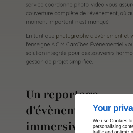
service coordonné photo-vidéo vous assur
couverture complète de l'événement, où a
moment important n'est manqué.
En tant que
photographe d'évènement et v
l'enseigne A.C.M Caraïbes Événementiel vou
solution intégrée pour des souvenirs harmo
gestion de projet simplifiée.
Un reportage
d'évènement avec 
Your priva
We use Cookies to
immersive par dro
personalising conte
traffic and optimizi