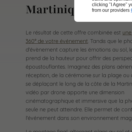
Martinique
clicking "I Agree" 
from our providers
Le résultat de cette offre combinée est
une
360° de votre événement
. Tandis que le p
d'évènement capture les émotions au sol, l
prend de la hauteur pour offrir des perspec
époustouflantes. Imaginez des plans aérien
réception, de la cérémonie sur la plage ou
se déplaçant le long de la côte de la Martin
vidéo par drone apporte une dimension
cinématographique et immersive que la ph
seule ne peut atteindre. Elle permet de cont
l'événement dans son environnement magn
Le montage final, alternant plans au sol et 