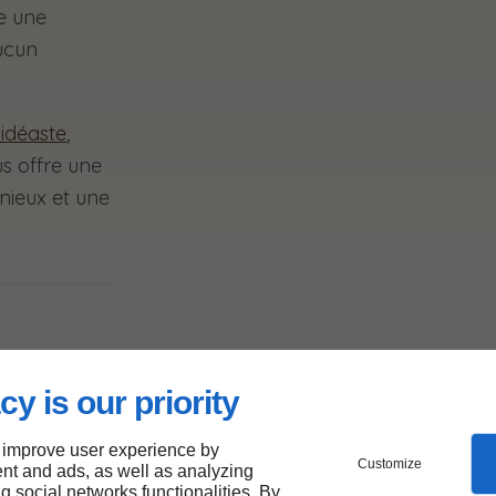
e une
ucun
idéaste
,
s offre une
nieux et une
vue
cy is our priority
 improve user experience by
ne en
Customize
nt and ads, as well as analyzing
ng social networks functionalities. By