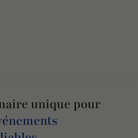
naire unique pour
vénements
liables