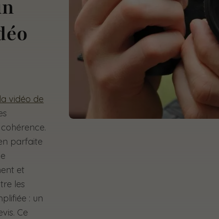
un
déo
la vidéo de
es
 cohérence.
en parfaite
me
nent et
tre les
mplifiée : un
evis. Ce