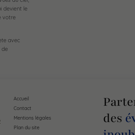
i devient le
e votre
ète avec
e de
Parte
Accueil
Contact
des
é
Mentions légales
9
Plan du site
inoub