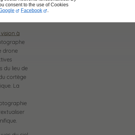
you consent to the use of Cookies
Google
Facebook
.
 vision à
hotographe
e drone
tives
s du lieu de
 du cortège
ique. La
otographie
extualiser
ifique.
vues du ciel,