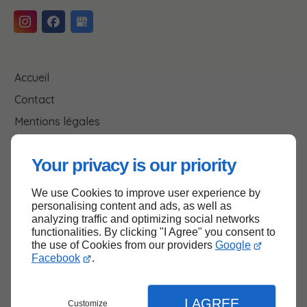
Accueil
Contact
Mentions légales
Plan du site
Your privacy is our priority
We use Cookies to improve user experience by
Haut de page
personalising content and ads, as well as
analyzing traffic and optimizing social networks
functionalities. By clicking "I Agree" you consent to
the use of Cookies from our providers
Google
Facebook
.
I AGREE
Customize