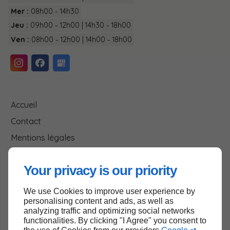
Mer :
08h00 - 14h30
Jeu :
09h00 - 12h00 | 14h30 - 18h00
Ven :
08h00 - 12h00 | 14h00 - 18h00
Accueil
Contact
Mentions légales
Plan du site
Your privacy is our priority
We use Cookies to improve user experience by
Haut de page
personalising content and ads, as well as
analyzing traffic and optimizing social networks
functionalities. By clicking "I Agree" you consent to